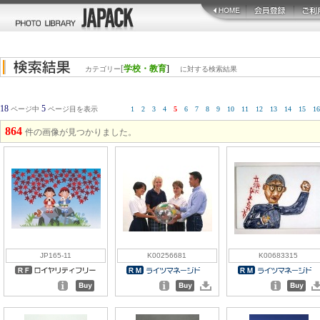
[
学校・教育
]
カテゴリー
に対する検索結果
18
5
ページ中
ページ目を表示
1
2
3
4
5
6
7
8
9
10
11
12
13
14
15
16
864
件の画像が見つかりました。
JP165-11
K00256681
K00683315