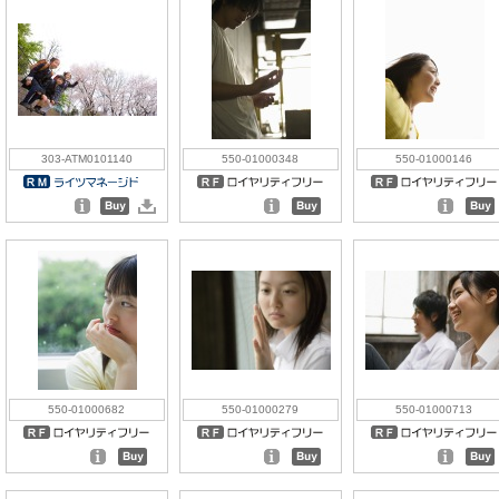
303-ATM0101140
550-01000348
550-01000146
550-01000682
550-01000279
550-01000713