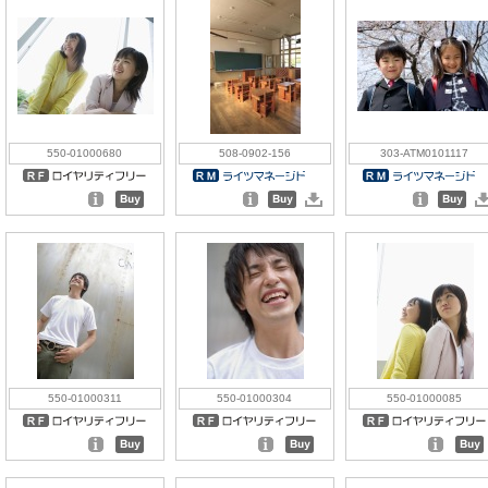
550-01000680
508-0902-156
303-ATM0101117
550-01000311
550-01000304
550-01000085