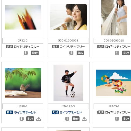
JR32-6
550-01000008
550-01000018
JF98-8
JTA173-3
JP165-8