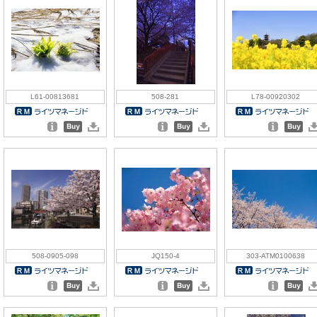
L61-00813681
508-281
L78-00920302
508-0905-098
JQ150-4
303-ATM0100638