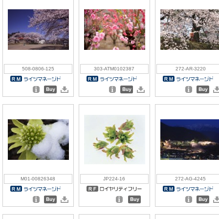
508-0806-125
303-ATM0102387
272-AR-3220
M01-00826348
JP224-16
272-AG-4245