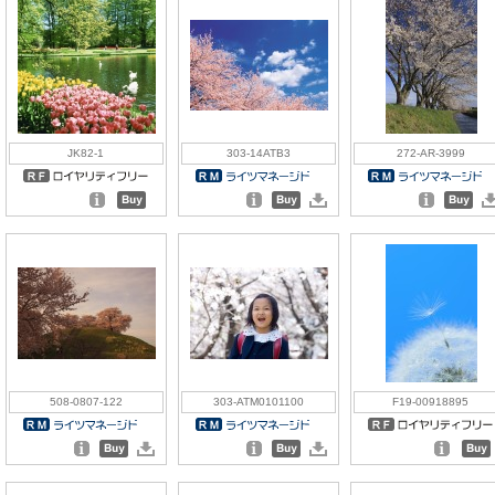
JK82-1
303-14ATB3
272-AR-3999
508-0807-122
303-ATM0101100
F19-00918895