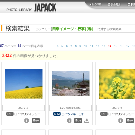
[
四季イメージ・行事
] [
春
]
カテゴリー
に対する検索結果
67
14
ページ中
ページ目を表示
4
5
6
7
8
9
10
11
12
13
14
15
16
17
1
3322
件の画像が見つかりました。
JK77-2
L70-00816201
JK79-6