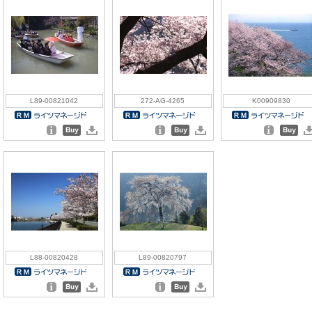
L89-00821042
272-AG-4265
K00909830
L88-00820428
L89-00820797