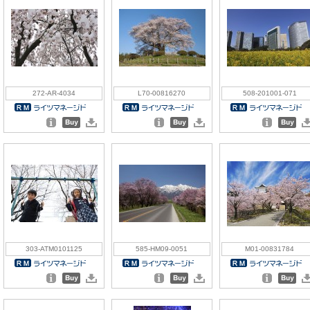
272-AR-4034
L70-00816270
508-201001-071
303-ATM0101125
585-HM09-0051
M01-00831784