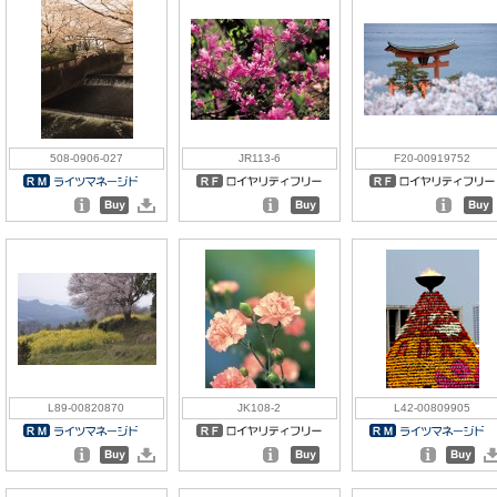
508-0906-027
JR113-6
F20-00919752
L89-00820870
JK108-2
L42-00809905